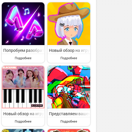
eek Series от крутого автора Trung Kien1995. Pico Friday Date Wee
 Музыкальные. Trickward Undersea Beat Battle от толкового разрабо
с раздела Музыкальные. DEEMO II от популярного автора Rayark Int
Попробуем разобрать игру с категории Музыкальные. Blade Night 
Новый обзор на игру с раздела Музыкальные
Подробнее
Подробнее
bile-ID от крутого разработчика AU Dance. AU2 Mobile-ID - запом
ые. Remake All Character Test Mod от классного издателя Lê Quý Thi
нкта меню Музыкальные. Tap Tap Music-Pop Songs от классного кол
Новый обзор на игру с пункта меню Музыкальные. BLACK PINK Mag
Представляем вашему вниманию игру с пунк
Подробнее
Подробнее