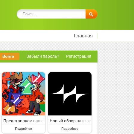
Главная
Забыли пароль?
Регистрация
 Beats Metronome от классного издателя Bialamusic. Drum Beats M
 Simple Piano Pro от популярного разработчика Fegac Studio. Sim
с раздела Музыкальные. Beat Fight Stickman Full Week от известног
Представляем вашему вниманию игру с раздела Музыкальные. Tord
Новый обзор на игру с категории Музыкальн
Подробнее
Подробнее