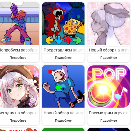
Попробуем разобрать игру с раздела Музыкальные. Pico Friday Date W
Представляем вашему вниманию игру с раздела
Новый обзор на игру 
Подробнее
Подробнее
Подробнее
Сегодня на обзоре обсудим игру с пункта меню Музыкальные. AU2 Mo
Новый обзор на игру с пункта меню Музыкальн
Рассмотрим игру с пу
Подробнее
Подробнее
Подробнее