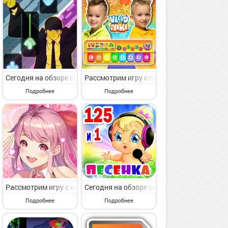
злы для малышей музыкальные от нового разработчика Mama papa.
льные. SongPop Classic: Music Trivia от крутого коллектива FreshPl
судим игру с раздела Музыкальные. Horror Sonik.EXE v2 FNF Mod от
Сегодня на обзоре обсудим игру с раздела Музыкальные. OsuAnime
Рассмотрим игру с пункта меню Музыкальны
Подробнее
Подробнее
s rush от нового автора call from someone. Cartoon cat - Hop tiles
ьные. BEAT MP3 - Rhythm Game от толкового автора CREAPPTIVE Co.
с категории Музыкальные. Music Racing GT: EDM & Cars от известно
Рассмотрим игру с категории Музыкальные. Sweet Dance-INT от 
Сегодня на обзоре обсудим игру с пункта 
Подробнее
Подробнее