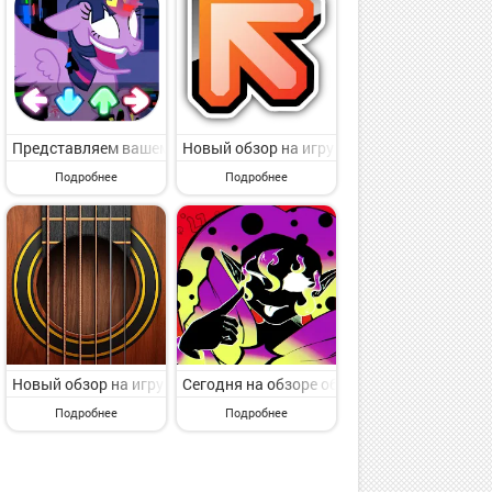
od от крутого разработчика SoslowStd. Beat Battle Mix Full Mod -
альные. Piano Pop Tiles -Classic Piano от классного издателя Ziggy
удим игру с пункта меню Музыкальные. Beat Blitz: Music Battle от к
Представляем вашему вниманию игру с пункта меню Музыкальные.
Новый обзор на игру с раздела Музыкальн
Подробнее
Подробнее
ого издателя AU Dance. AU2 Mobile-EN - захватывающая мобильная 
ch Security vs FNF Dance от крутого коллектива ALICE ST. Breach 
вниманию игру с раздела Музыкальные. Horry.EXE Digital Music Bat
Новый обзор на игру с раздела Музыкальные. Real Guitar - Music
Сегодня на обзоре обсудим игру с раздела
Подробнее
Подробнее