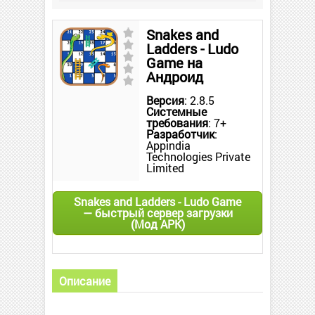
Snakes and
Ladders - Ludo
Game на
Андроид
Версия
: 2.8.5
Системные
требования
: 7+
Разработчик
:
Appindia
Technologies Private
Limited
Snakes and Ladders - Ludo Game
— быстрый сервер загрузки
(Мод APK)
Описание