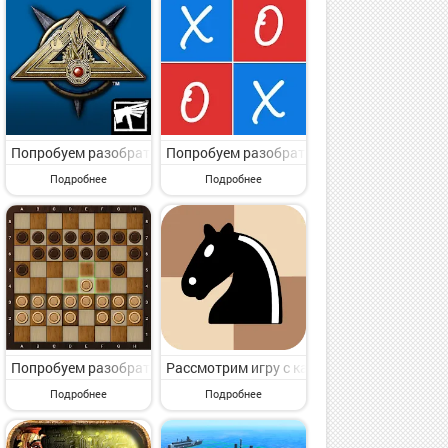
e - Online GO от популярного коллектива Zen Android. Sente - On
ю Настольные. Snakes & Ladders King от крутого издателя mobirix. 
вниманию игру с раздела Настольные. Checkers 7 от нового издате
Попробуем разобрать игру с категории Настольные. Talisman от 
Попробуем разобрать игру с раздела Наст
Подробнее
Подробнее
o Games от крутого разработчика Playcus Limited. Super Bingo HD 
ьные. Battleship: Sea Battle от популярного разработчика Retro Ar
вниманию игру с пункта меню Настольные. Farkle Pro - 10000 dice g
Попробуем разобрать игру с раздела Настольные. Damasi от изве
Рассмотрим игру с категории Настольные. Li
Подробнее
Подробнее