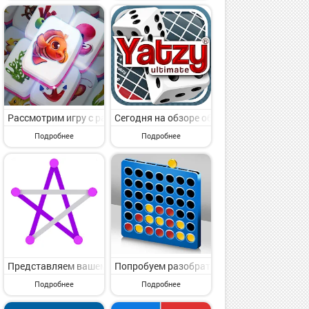
звестного автора SkyIsland Games. World Of Chess 3D - захватывающ
ные. Dominoes Online - Classic Game от классного коллектива Mega
игру с категории Настольные. Bubble Shooter Primitive Eggs от поп
Рассмотрим игру с раздела Настольные. Mahjong Fish от крутого 
Сегодня на обзоре обсудим игру с пункта 
Подробнее
Подробнее
udo HD от классного разработчика Zhang Dejian. Yalla Ludo HD - 
 меню Настольные. Triple Agent от популярного разработчика Tast
ниманию игру с пункта меню Настольные. Snakes & Ladders: Online D
Представляем вашему вниманию игру с пункта меню Настольные. 1
Попробуем разобрать игру с пункта меню Н
Подробнее
Подробнее