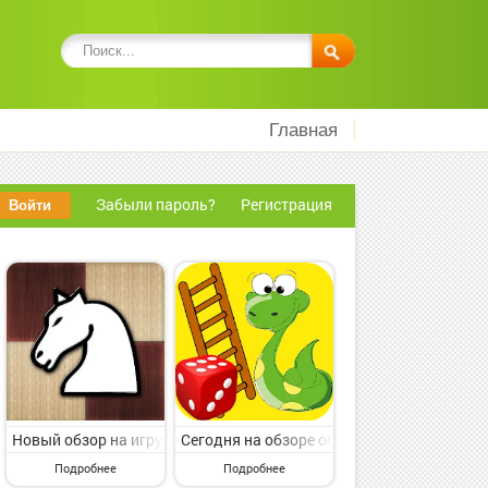
Главная
Забыли пароль?
Регистрация
airy Color by Number от популярного издателя Color by Number Gam
рии Настольные. Match Pair 3D - Matching Game от толкового колле
судим игру с пункта меню Настольные. Chessnut от нового издателя
Новый обзор на игру с раздела Настольные. Chess 2 от классног
Сегодня на обзоре обсудим игру с пункта 
Подробнее
Подробнее