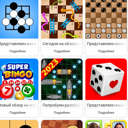
Представляем вашему вниманию игру с пункта меню Настольные. Sent
Сегодня на обзоре обсудим игру с пункта мен
Представляем вашему 
Подробнее
Подробнее
Подробнее
Новый обзор на игру с категории Настольные. Super Bingo HD - Bing
Попробуем разобрать игру с категории Настол
Представляем вашему 
Подробнее
Подробнее
Подробнее