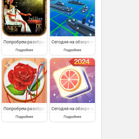
о коллектива Alexander Taylor. Lazy Baduk - запоминающаяся игра 
heckers LiveGames online от классного автора NanoFlash LLC. Chec
гру с категории Настольные. Ludo Party : Dice Board Game от толко
Попробуем разобрать игру с раздела Настольные. Egyptian Senet (A
Сегодня на обзоре обсудим игру с пункта м
Подробнее
Подробнее
udo Game от толкового коллектива Appindia Technologies Private Lim
heckers, draughts and dama от нового автора ZingMagic Limited. C
с пункта меню Настольные. Tavla - Backgammon от популярного колл
Попробуем разобрать игру с раздела Настольные. Cross-Stitch: Co
Сегодня на обзоре обсудим игру с раздела 
Подробнее
Подробнее