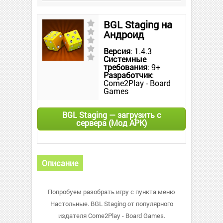
BGL Staging на
Андроид
Версия
: 1.4.3
Системные
требования
: 9+
Разработчик
:
Come2Play - Board
Games
BGL Staging — загрузить с
сервера (Мод APK)
Описание
Попробуем разобрать игру с пункта меню
Настольные. BGL Staging от популярного
издателя Come2Play - Board Games.