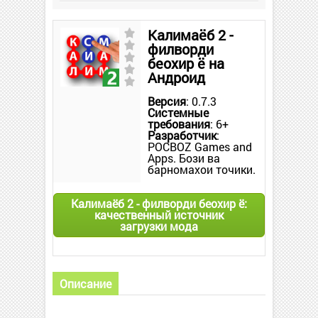
Калимаёб 2 -
филворди
беохир ё на
Андроид
Версия
: 0.7.3
Системные
требования
: 6+
Разработчик
:
POCBOZ Games and
Apps. Бози ва
барномахои точики.
Калимаёб 2 - филворди беохир ё:
качественный источник
загрузки мода
Описание