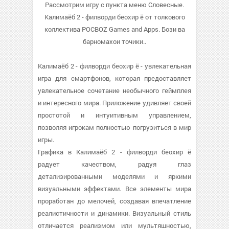
Рассмотрим игру с пункта меню Словесные.
Калимаёб 2 - филворди беохир ё от толкового
коллектива POCBOZ Games and Apps. Бози ва
барномахои точики..
Калимаёб 2 - филворди беохир ё - увлекательная
игра для смартфонов, которая предоставляет
увлекательное сочетание необычного геймплея
и интересного мира. Приложение удивляет своей
простотой и интуитивным управлением,
позволяя игрокам полностью погрузиться в мир
игры.
Графика в Калимаёб 2 - филворди беохир ё
радует качеством, радуя глаз
детализированными моделями и яркими
визуальными эффектами. Все элементы мира
проработан до мелочей, создавая впечатление
реалистичности и динамики. Визуальный стиль
отличается реализмом или мультяшностью,