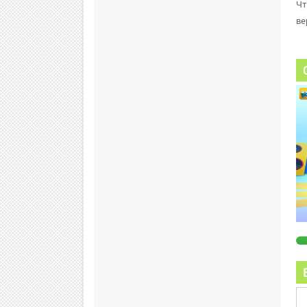
Чт
ве