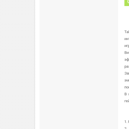
Ta
ин
иг
Ви
эф
ра
Зв
эм
по
В 
ге
1.
2.