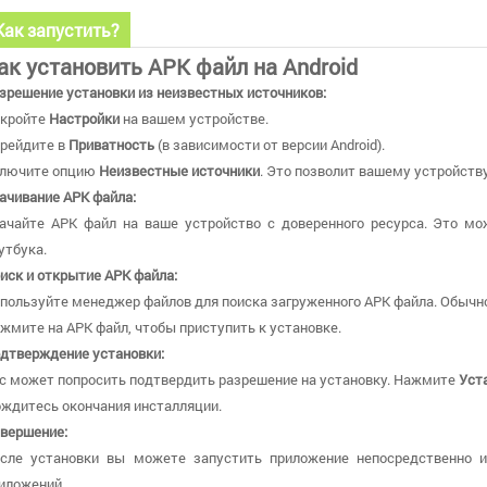
Как запустить?
ак установить APK файл на Android
зрешение установки из неизвестных источников:
кройте
Настройки
на вашем устройстве.
рейдите в
Приватность
(в зависимости от версии Android).
лючите опцию
Неизвестные источники
. Это позволит вашему устройству
ачивание APK файла:
ачайте APK файл на ваше устройство с доверенного ресурса. Это мо
утбука.
иск и открытие APK файла:
пользуйте менеджер файлов для поиска загруженного APK файла. Обычно
жмите на APK файл, чтобы приступить к установке.
дтверждение установки:
с может попросить подтвердить разрешение на установку. Нажмите
Уст
ждитесь окончания инсталляции.
вершение:
сле установки вы можете запустить приложение непосредственно 
иложений.