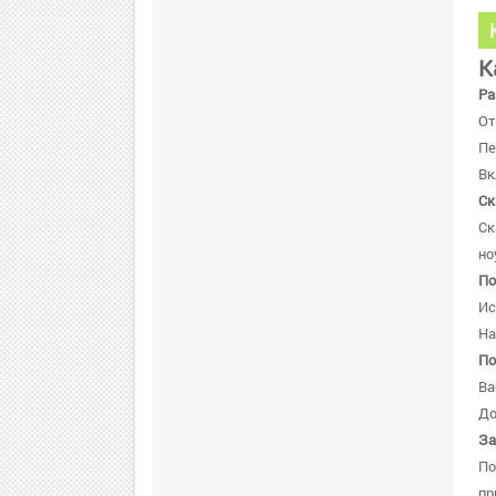
К
Ра
От
Пе
Вк
Ск
Ск
но
По
Ис
На
По
Ва
До
За
По
пр