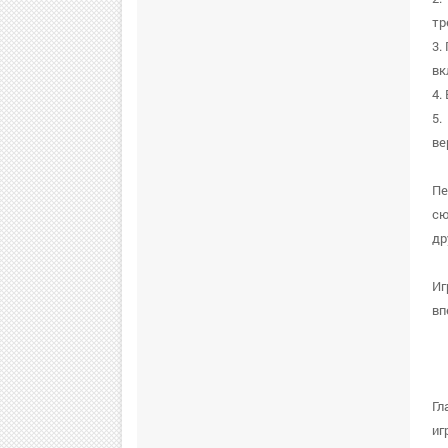
тр
3.
вк
4.
5.
ве
Пе
сю
др
Иг
вп
Гл
иг