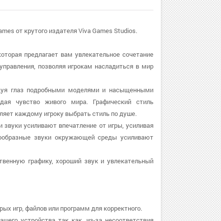
ames от крутого издателя Viva Games Studios.
которая предлагает вам увлекательное сочетание
 управления, позволяя игрокам насладиться в мир
адуя глаз подробными моделями и насыщенными
дая чувство живого мира. Графический стиль
оляет каждому игроку выбрать стиль по душе.
и звуки усиливают впечатление от игры, усиливая
нообразные звуки окружающей среды усиливают
ственную графику, хороший звук и увлекательный
рых игр, файлов или программ для корректного.
ашего устройства так как, из-за несоответствия