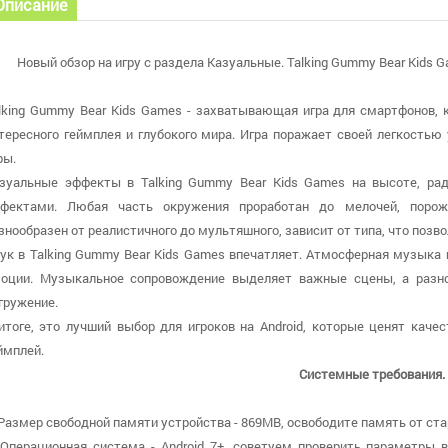
Описание
Новый обзор на игру с раздела Казуальные. Talking Gummy Bear Kids G
lking Gummy Bear Kids Games - захватывающая игра для смартфонов, 
тересного геймплея и глубокого мира. Игра поражает своей легкостью
ры.
зуальные эффекты в Talking Gummy Bear Kids Games на высоте, р
фектами. Любая часть окружения проработан до мелочей, порож
знообразен от реалистичного до мультяшного, зависит от типа, что позв
ук в Talking Gummy Bear Kids Games впечатляет. Атмосферная музыка 
оции. Музыкальное сопровождение выделяет важные сцены, а раз
гружение.
итоге, это лучший выбор для игроков на Android, которые ценят каче
ймплей.
Системные требования.
 Размер свободной памяти устройства - 869MB, освободите память от ста
 Операционная система - Android 7+, советуем проверить параметры в