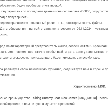
ебованиям, будут проблемы с установкой.
 Популярность - по последним данным она составляет 400000, о крутости
лад в популярность.
 Версия приложения - описанный релиз - 1.4.9, в котором сжаты файлы.
 Дата обновления - на сайте загружена версия от 06.11.2024 - устан
рсию.
ред вами характерный представитель жанра, особенностями. Красивая
жет. Хотя сюжет достаточно необычный, играть одно удовольствие. 
уг друга, а скорость происходящего будет увлекать вас все больше.
ра реализует свою важнейшую функцию, содействует вам в хорошо п
ечатления.
Характеристики MOD.
авное преимущество
Talking Gummy Bear Kids Games [МОД Меню]
- вспо
ровой процесс, а вам не нужно мучатся с рекламой.