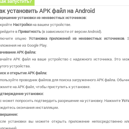
Как запустить?
ак установить APK файл на Android
зрешение установки из неизвестных источников:
кройте
Настройки
на вашем устройстве.
рейдите в
Приватность
(в зависимости от версии Android).
ключите опцию
Установка приложений из неизвестных источников
. 
иложения не из Google Play.
ачивание APK файла:
ачайте APK файл на ваше устройство с надежного источника. Это мож
угого устройства.
иск и открытие APK файла:
пользуйте проводник файлов для поиска загруженного APK файла. Обычн
жмите на APK файл, чтобы приступить к установке.
дтверждение установки:
с может попросить подтвердить разрешение на установку. Нажмите
Уст
ждитесь окончания инсталляции.
вершение:
сле установки вы можете открыть приложение непосредственно ил
иложений.