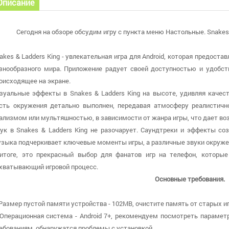
Описание
Сегодня на обзоре обсудим игру с пункта меню Настольные. Snakes &
akes & Ladders King - увлекательная игра для Android, которая предост
знообразного мира. Приложение радует своей доступностью и удобств
оисходящее на экране.
зуальные эффекты в Snakes & Ladders King на высоте, удивляя кач
сть окружения детально выполнен, передавая атмосферу реалистичн
ализмом или мультяшностью, в зависимости от жанра игры, что дает в
ук в Snakes & Ladders King не разочарует. Саундтреки и эффекты со
зыка подчеркивает ключевые моменты игры, а различные звуки окруже
итоге, это прекрасный выбор для фанатов игр на телефон, которые
хватывающий игровой процесс.
Основные требования.
 Размер пустой памяти устройства - 102MB, очистите память от старых и
 Операционная система - Android 7+, рекомендуем посмотреть парамет
ебованиям, обнаружатся проблемы с установкой.