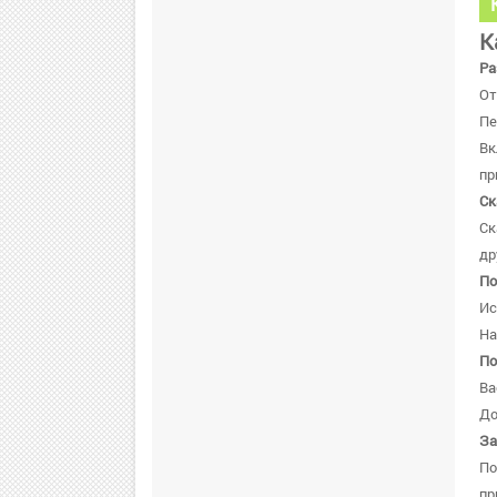
К
Ра
От
Пе
В
пр
Ск
Ск
др
По
Ис
На
По
Ва
До
За
По
пр