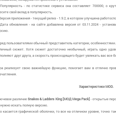
 Популярность - по статистике сервиса она составляет 700000, о кру
есите свой вклад в популярность.
 Версия приложения - текущий релиз - 1.9.2, в котором улучшена работосп
 Дата обновления - на сайте добавлена версия от 03.11.2024 - устан
рсию.
ред пользователями обычный представитель категории, особенностями.
личный сюжет. Хотя сюжет достаточно необычный, играть одно удов
полняют друг друга, а скорость происходящего будет увлекать вас все б
ра реализует свою важнейшую функцию, помогает вам в отлично про
ечатления.
Характеристики MOD.
ючевое различие
Snakes & Ladders King [МОД Mega Pack]
- открытые перс
 нужно искать полную версию.
о касается графической оболочки, то все на отличном уровне, точно та