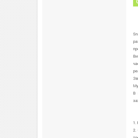
Sn
ра
пр
Ви
ча
ре
Зв
Му
В 
за
1.
2.
тр