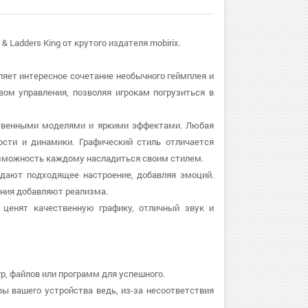
 Ladders King от крутого издателя mobirix.
авляет интересное сочетание необычного геймплея и
ом управления, позволяя игрокам погрузиться в
ественными моделями и яркими эффектами. Любая
ости и динамики. Графический стиль отличается
озможность каждому насладиться своим стилем.
здают подходящее настроение, добавляя эмоций.
ния добавляют реализма.
 ценят качественную графику, отличный звук и
гр, файлов или программ для успешного.
ры вашего устройства ведь, из-за несоответствия