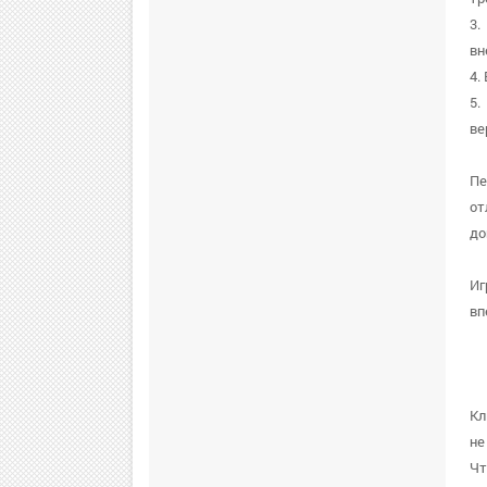
3.
вн
4.
5.
ве
Пе
от
до
Иг
вп
Кл
не
Чт